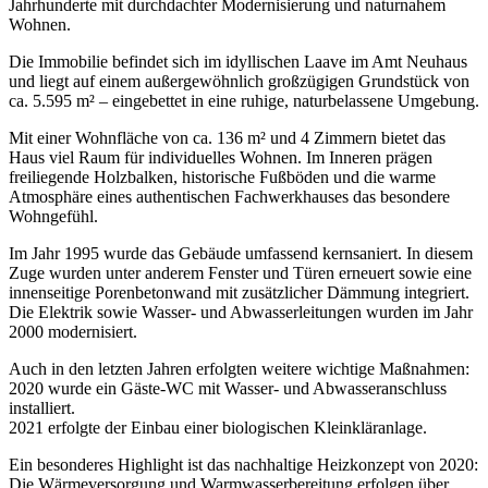
Jahrhunderte mit durchdachter Modernisierung und naturnahem
Wohnen.
Die Immobilie befindet sich im idyllischen Laave im Amt Neuhaus
und liegt auf einem außergewöhnlich großzügigen Grundstück von
ca. 5.595 m² – eingebettet in eine ruhige, naturbelassene Umgebung.
Mit einer Wohnfläche von ca. 136 m² und 4 Zimmern bietet das
Haus viel Raum für individuelles Wohnen. Im Inneren prägen
freiliegende Holzbalken, historische Fußböden und die warme
Atmosphäre eines authentischen Fachwerkhauses das besondere
Wohngefühl.
Im Jahr 1995 wurde das Gebäude umfassend kernsaniert. In diesem
Zuge wurden unter anderem Fenster und Türen erneuert sowie eine
innenseitige Porenbetonwand mit zusätzlicher Dämmung integriert.
Die Elektrik sowie Wasser- und Abwasserleitungen wurden im Jahr
2000 modernisiert.
Auch in den letzten Jahren erfolgten weitere wichtige Maßnahmen:
2020 wurde ein Gäste-WC mit Wasser- und Abwasseranschluss
installiert.
2021 erfolgte der Einbau einer biologischen Kleinkläranlage.
Ein besonderes Highlight ist das nachhaltige Heizkonzept von 2020:
Die Wärmeversorgung und Warmwasserbereitung erfolgen über