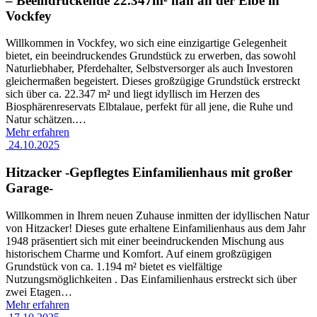
– Beeindruckende 22.347m² nah an der Elbe in
Vockfey
Willkommen in Vockfey, wo sich eine einzigartige Gelegenheit
bietet, ein beeindruckendes Grundstück zu erwerben, das sowohl
Naturliebhaber, Pferdehalter, Selbstversorger als auch Investoren
gleichermaßen begeistert. Dieses großzügige Grundstück erstreckt
sich über ca. 22.347 m² und liegt idyllisch im Herzen des
Biosphärenreservats Elbtalaue, perfekt für all jene, die Ruhe und
Natur schätzen.
…
Mehr erfahren
24.10.2025
Hitzacker -Gepflegtes Einfamilienhaus mit großer
Garage-
Willkommen in Ihrem neuen Zuhause inmitten der idyllischen Natur
von Hitzacker! Dieses gute erhaltene Einfamilienhaus aus dem Jahr
1948 präsentiert sich mit einer beeindruckenden Mischung aus
historischem Charme und Komfort. Auf einem großzügigen
Grundstück von ca. 1.194 m² bietet es vielfältige
Nutzungsmöglichkeiten . Das Einfamilienhaus erstreckt sich über
zwei Etagen
…
Mehr erfahren