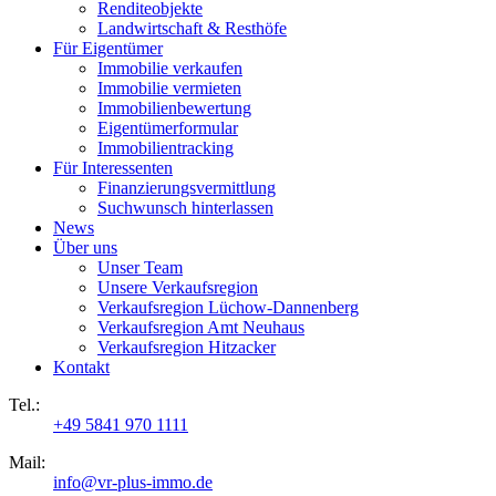
Renditeobjekte
Landwirtschaft & Resthöfe
Für Eigentümer
Immobilie verkaufen
Immobilie vermieten
Immobilienbewertung
Eigentümerformular
Immobilientracking
Für Interessenten
Finanzierungsvermittlung
Suchwunsch hinterlassen
News
Über uns
Unser Team
Unsere Verkaufsregion
Verkaufsregion Lüchow-Dannenberg
Verkaufsregion Amt Neuhaus
Verkaufsregion Hitzacker
Kontakt
Tel.:
+49 5841 970 1111
Mail:
info@vr-plus-immo.de